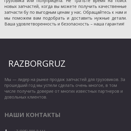
грузовика или полуприцепа. Не тратьте время на поиск
новых запчастей, когда вы можете получить качественные
запчасти бу по выгодным ценам у нас. Обращайтесь к нам и
мы поможем вам подобрать и доставить нужные детали.
Ваша удовлетворенность и безопасность – наша гарантия!
RAZBORGRUZ
Мы — лидер на рынке продаж запчастей для грузовиков. За 
прошедший год мы успели сделать очень многое, в том 
числе получить доверие от многих известных партнеров и 
довольных клиентов.
НАШИ КОНТАКТЫ
+7 (925) 000 2 111