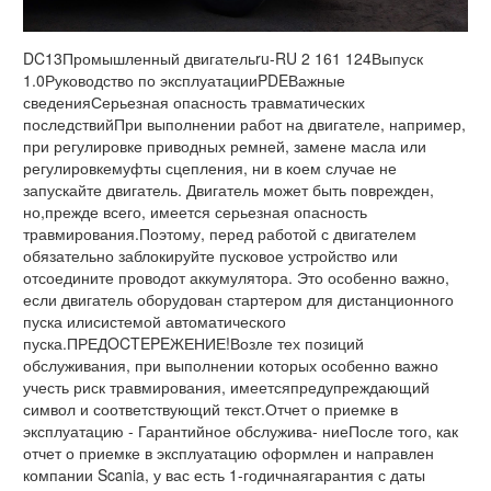
DC13Промышленный двигательru-RU 2 161 124Выпуск 1.0Руководство по эксплуатацииPDEВажные сведенияСерьезная опасность травматических последствийПри выполнении работ на двигателе, например, при регулировке приводных ремней, замене масла или регулировкемуфты сцепления, ни в коем случае не запускайте двигатель. Двигатель может быть поврежден, но,прежде всего, имеется серьезная опасность травмирования.Поэтому, перед работой с двигателем обязательно заблокируйте пусковое устройство или отсоедините проводот аккумулятора. Это особенно важно, если двигатель оборудован стартером для дистанционного пуска илисистемой автоматического пуска.ПРЕДOCTEPEЖЕНИЕ!Возле тех позиций обслуживания, при выполнении которых особенно важно учесть риск травмирования, имеетсяпредупреждающий символ и соответствующий текст.Отчет о приемке в эксплуатацию - Гарантийное обслужива- ниеПосле того, как отчет о приемке в эксплуатацию оформлен и направлен компании Scania, у вас есть 1-годичнаягарантия с даты ввода в эксплуатацию. Также укажите данные, перечисленные ниже. Они могут потребоваться,например, если вы будете обращаться в сервисный центр.Тип двигателя и вариант указаны на паспортной табличке двигателяЗаводской номер двигателяДата начала гарантииИмя владельца и адресПодписьТип двигателяВариант2© Scania CV AB 2012, SwedenВведениеВ этом Руководстве по эксплуатации описывается работа и техническое обслуживание промышленных двигателей Scania.Это четырехтактные дизельные двигатели с непосредственнымвпрыском, жидкостным охлаждением и турбонаддувом.Двигатели могут иметь различные настройки выходной мощностии частоты вращения. Номинальное значение выходной мощностидвигателя (код мощности) указано на типовой табличке двигателя.Примечание:В Руководстве по эксплуатации описываются только стандартныеэлементы. Информация о специальном оборудовании содержитсяв инструкциях от различных производителей.Чтобы обеспечить наилучшие характеристики и максимальныйсрок службы двигателя, помните следующее:• Перед началом эксплуатации двигателя ознакомьтесь с Руководством по эксплуатации. Даже постоянные пользователидвигателей Scania найдут в Руководстве по эксплуатации новуюинформацию.• Обязательно следуйте инструкциям по техническому обслуживанию.• Внимательно прочитайте раздел, посвященный безопасности.• Ознакомьтесь с двигателем в такой степени, чтобы знать, чтоон может делать и как он работает.• Всегда обращайтесь на авторизованную станцию техническогообслуживания Scania.Сведения, содержащиеся в этом руководстве, были правильны намомент подготовки материалов к печати. Компания Scania оставляетза собой право внесения любых изменений без предварительного уведомления.Примечание:Для технического обслуживания и ремонта обязательно используйте запасные части Scania.3© Scania CV AB 2012, SwedenВведение . . . . . . . . . . . . . . . . . . . . . . . . . . . . . . . 2Окружающая среда и безопасность . . . . . . . 4Ответственность за состояние окружающейсреды . . . . . . . . . . . . . . . . . . . . . . . . . . . . . . . 4Безопасность . . . . . . . . . . . . . . . . . . . . . . . . . 4Предупреждения и рекомендации. . . . . . . . 6Сертификация . . . . . . . . . . . . . . . . . . . . . . . 15Обозначения типа . . . . . . . . . . . . . . . . . . . . . 16Обозначение элементов. . . . . . . . . . . . . . . . . 17Система управления двигателем . . . . . . . . 18Пуск и работа . . . . . . . . . . . . . . . . . . . . . . . . . 19Проверки перед работой. . . . . . . . . . . . . . . 19Пуск двигателя . . . . . . . . . . . . . . . . . . . . . . 20Работа . . . . . . . . . . . . . . . . . . . . . . . . . . . . . . 21Выключение двигателя. . . . . . . . . . . . . . . . 24Проверки после работы . . . . . . . . . . . . . . . 25Проверка . . . . . . . . . . . . . . . . . . . . . . . . . . . . . 26Двигатели с небольшим числом рабочихчасов . . . . . . . . . . . . . . . . . . . . . . . . . . . . . . . 27Интервал технического обслуживания . . . 28Система смазки . . . . . . . . . . . . . . . . . . . . . . . 29Характеристики масла . . . . . . . . . . . . . . . . 29Анализ качества масла . . . . . . . . . . . . . . . . 31Проверка уровня масла. . . . . . . . . . . . . . . . 31Замена масла . . . . . . . . . . . . . . . . . . . . . . . . 32Очистка центробежного масляногоочистителя . . . . . . . . . . . . . . . . . . . . . . . . . . 33Замена масляного фильтра. . . . . . . . . . . . . 36Система охлаждения . . . . . . . . . . . . . . . . . . . 37Охлаждающая жидкость. . . . . . . . . . . . . . . 37Проверка уровня охлаждающей жидкости40Проверка монитора уровня охлаждающейжидкости . . . . . . . . . . . . . . . . . . . . . . . . . . . 41Проверка антифриза и ингибитора коррозии42Антифриз и ингибитор коррозии. . . . . . . . 43Замена охлаждающей жидкости . . . . . . . . 44Очистка системы охлаждения . . . . . . . . . . 46Воздухоочиститель . . . . . . . . . . . . . . . . . . . . 49Считывание показаний индикаторазагрязнения фильтра . . . . . . . . . . . . . . . . . . 49Замена фильтрующего элемента . . . . . . . . 49Замена дополнительного картриджа . . . . . 50Топливная система . . . . . . . . . . . . . . . . . . . . 51Проверка уровня топлива. . . . . . . . . . . . . . 51Замена топливного фильтра. . . . . . . . . . . . 51Замена топливного фильтра свлагоотделителем . . . . . . . . . . . . . . . . . . . . 52Выпуск воздуха из топливной системы . . 53Электрическая система . . . . . . . . . . . . . . . . 54Общие сведения об аккумуляторныхбатареях . . . . . . . . . . . . . . . . . . . . . . . . . . . . 54Проверка уровня электролита ваккумуляторах . . . . . . . . . . . . . . . . . . . . . . .55Проверка уровня зарядки. . . . . . . . . . . . . . .55Очистка аккумуляторов. . . . . . . . . . . . . . . .56Замена аккумулятора . . . . . . . . . . . . . . . . . .56Проверка монитора уровня охлаждающейжидкости . . . . . . . . . . . . . . . . . . . . . . . . . . . .56Прочее . . . . . . . . . . . . . . . . . . . . . . . . . . . . . . . .57Проверка приводного ремня . . . . . . . . . . . .57Проверка герметичности . . . . . . . . . . . . . . .59Проверка и регулировка клапанных зазоров.59Подготовка двигателя к хранению . . . . . . .63Обращение с двигателем. . . . . . . . . . . . . . .63Консервационная охлаждающая жидкость64Консервирующее топливо. . . . . . . . . . . . . .64Консервирующее масло. . . . . . . . . . . . . . . .64Подготовка к хранению. . . . . . . . . . . . . . . .65Технические данные . . . . . . . . . . . . . . . . . . .68Общие технические характеристики . . . . .68Система смазки. . . . . . . . . . . . . . . . . . . . . . .68Система впрыска . . . . . . . . . . . . . . . . . . . . .69Система охлаждения . . . . . . . . . . . . . . . . . .69Впускная система . . . . . . . . . . . . . . . . . . . . .69Система электрооборудования . . . . . . . . . .69Дизель . . . . . . . . . . . . . . . . . . . . . . . . . . . . . . . .70Состав топлива . . . . . . . . . . . . . . . . . . . . . . .70Зависимость свойств топлива оттемпературы . . . . . . . . . . . . . . . . . . . . . . . . .71Scania Assistance . . . . . . . . . . . . . . . . . . . . . . .724© Scania CV AB 2012, SwedenОкружающая среда и безопасностьОтветственность за состояние окружающей средыКомпания Scania разрабатывает и производит двигатели, максимальноотвечающие требованиям охраны окружающей среды.Scania инвестировала значительные средства в уменьшение токсичностиотработавших газов в целях удовлетворения требованийэкологических стандартов, действующих почти на всех рынках.Одновременно, если говорить о промышленных и судовых двигателяхScania, обеспечивается высокий уровень динамических характеристики топливной экономичности. Для обеспечения этихстандартов качества на протяжении всего срока службы двигателяважно соблюдать инструкции в части эксплуатации, техническогообслуживания и выбора топлива и масла, приведённые в Руководствепо эксплуатации.К другим возможным экологическим инициативам относитсяобеспечение утилизации вредных для окружающей среды отходов(например, масла, топлива, охлаждающей жидкости, фильтров иаккумуляторов) после технического обслуживания и ремонта в соответствиис применимыми нормами и правилами по защите окружающейсреды.БезопасностьНа следующих страницах содержится обзор правил техники безопасности, которые следует соблюдать при эксплуатации и обслуживаниидвигателей Scania. Аналогичный текст можно также найтив соответствующей позиции технического обслуживания.Для предотвращения повреждения двигателя и обеспечения егонормальной работы следуйте инструкциям, приведенным в предупрежденияхи информационных сообщениях.Несоблюдение инструкций может привести к аннулированию гарантий.5© Scania CV AB 2012, SwedenРазличные виды информационных сообщенийПредупреждение!Все информационные сообщения, предваряемые словом "Предупреждение",являются очень важными. Они предупреждают о серьезныхнеисправностях и неправильной работе, которые могутпривести к травматическим последствиям. Пример:ПРЕДOCTEPEЖЕНИЕ!Заблокируйте пусковое устройство при работе с двигателем. Еслидвигатель неожиданно запускается, имеется серьезная опасностьтравмирования.Важно!Информационные сообщения, предваряемые словом "Важно" предупреждаюто неисправностях и неправильной работе, которыемогут привести к повреждению оборудования. Пример:ВНИМАНИЕ!Если техническое обслуживание выполняется с нарушением приведенных выше указаний, компания Scania не несет ответственностьза возможные повреждения.Примечание:Информационные сообщения, предваряемые словом "Примеча- ние:", содержат информацию, важную для обеспечения наилучшейработы и функциональных возможностей. Пример:Примечание:При обслуживании и ремонте обязательно используйте оригинальные запасные части Scania; это позволит содержать двигатель в наилучшемсостоянии.Окружающая средаНастоящее Руководство по эксплуатации содержит специальновыделенный текст с инструкциями, помогающими обеспечить соб- людение требований защиты окружающей среды при выполнениитехнического обслуживания. Пример:Окружающая средаИспользуйте специальную емкость во избежание проливания.6© Scania CV AB 2012, Sw