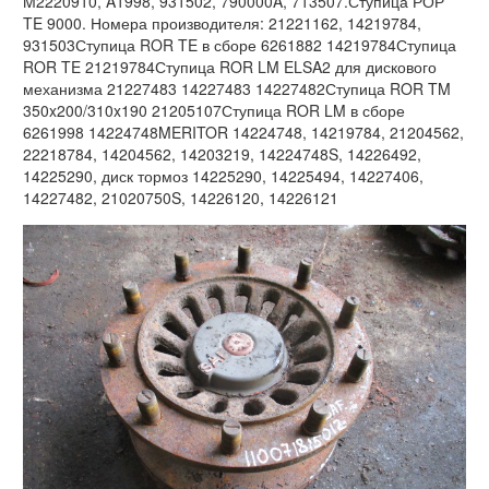
M2220910, A1998, 931502, 790000A, 713507.Ступица РОР
TE 9000. Номера производителя: 21221162, 14219784,
931503Ступица ROR TE в сборе 6261882 14219784Ступица
ROR TE 21219784Ступица ROR LM ELSA2 для дискового
механизма 21227483 14227483 14227482Ступица ROR TM
350x200/310x190 21205107Ступица ROR LM в сборе
6261998 14224748MERITOR 14224748, 14219784, 21204562,
22218784, 14204562, 14203219, 14224748S, 14226492,
14225290, диск тормоз 14225290, 14225494, 14227406,
14227482, 21020750S, 14226120, 14226121