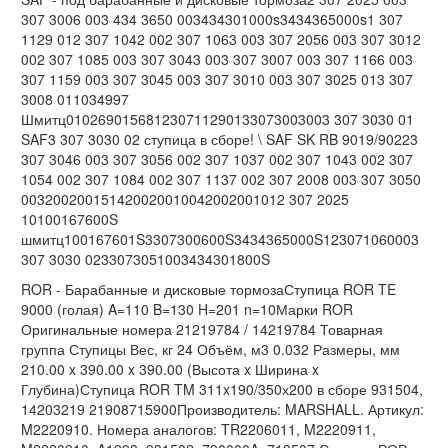
307 3006 003 434 3650 003434301000s3434365000s1 307
1129 012 307 1042 002 307 1063 003 307 2056 003 307 3012
002 307 1085 003 307 3043 003 307 3007 003 307 1166 003
307 1159 003 307 3045 003 307 3010 003 307 3025 013 307
3008 011034997
Шмитц010269015681230711290133073003003 307 3030 01
SAF3 307 3030 02 ступица в сборе! \ SAF SK RB 9019/90223
307 3046 003 307 3056 002 307 1037 002 307 1043 002 307
1054 002 307 1084 002 307 1137 002 307 2008 003 307 3050
003200200151420020010042002001012 307 2025
10100167600S
шмитц100167601S3307300600S3434365000S123071060003
307 3030 0233073051003434301800S
ROR - Барабанные и дисковые тормозаСтупица ROR TE
9000 (голая) A=110 B=130 H=201 n=10Марки ROR
Оригинальные номера 21219784 / 14219784 Товарная
группа Ступицы Вес, кг 24 Объём, м3 0.032 Размеры, мм
210.00 x 390.00 x 390.00 (Высота x Ширина x
Глубина)Ступица ROR TM 311x190/350х200 в сборе 931504,
14203219 21908715900Производитель: MARSHALL. Артикул:
M2220910. Номера аналогов: TR2206011, M2220911,