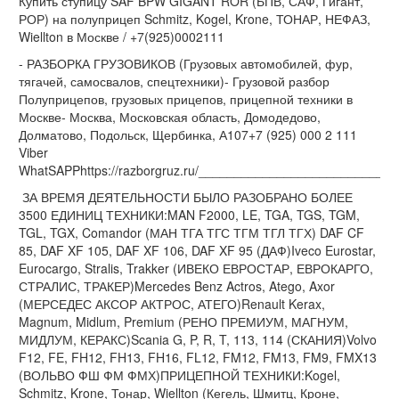
Купить ступицу SAF BPW GIGANT ROR (БПВ, САФ, Гигант,
РОР) на полуприцеп Schmitz, Kogel, Krone, ТОНАР, НЕФАЗ,
Wiellton в Москве / +7(925)0002111
- РАЗБОРКА ГРУЗОВИКОВ (Грузовых автомобилей, фур,
тягачей, самосвалов, спецтехники)- Грузовой разбор
Полуприцепов, грузовых прицепов, прицепной техники в
Москве- Москва, Московская область, Домодедово,
Долматово, Подольск, Щербинка, А107+7 (925) 000 2 111
Viber
WhatSAPPhttps://razborgruz.ru/_________________________
ЗА ВРЕМЯ ДЕЯТЕЛЬНОСТИ БЫЛО РАЗОБРАНО БОЛЕЕ
3500 ЕДИНИЦ ТЕХНИКИ:MAN F2000, LE, TGA, TGS, TGM,
TGL, TGX, Comandor (МАН ТГА ТГС ТГМ ТГЛ ТГХ) DAF CF
85, DAF XF 105, DAF XF 106, DAF XF 95 (ДАФ)Iveco Eurostar,
Eurocargo, Stralis, Trakker (ИВЕКО ЕВРОСТАР, ЕВРОКАРГО,
СТРАЛИС, ТРАКЕР)Mercedes Benz Actros, Atego, Axor
(МЕРСЕДЕС АКСОР АКТРОС, АТЕГО)Renault Kerax,
Magnum, Midlum, Premium (РЕНО ПРЕМИУМ, МАГНУМ,
МИДЛУМ, КЕРАКС)Scania G, P, R, T, 113, 114 (СКАНИЯ)Volvo
F12, FE, FH12, FH13, FH16, FL12, FM12, FM13, FM9, FMX13
(ВОЛЬВО ФШ ФМ ФМХ)ПРИЦЕПНОЙ ТЕХНИКИ:Kogel,
Schmitz, Krone, Тонар, Wiellton (Кегель, Шмитц, Кроне,