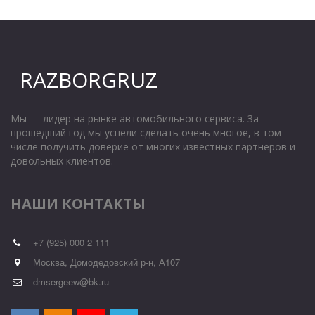
RAZBORGRUZ
Мы — лидер на рынке автомобильного сервиса. За
прошедший год мы успели сделать очень многое, в том
числе получить доверие от многих известных партнеров и
довольных клиентов.
НАШИ КОНТАКТЫ
+7 (925) 000 2 111
Москва, Домодедовский р-н, А107
dmsergeew@bk.ru