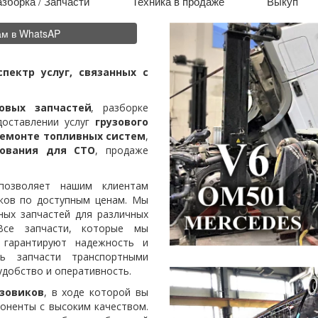
зборка / Запчасти
Техника в продаже
Выкуп
ам в WhatsAP
ектр услуг, связанных с
овых запчастей
, разборке
доставлении услуг
грузового
емонте топливных систем
,
дования для СТО
, продаже
озволяет нашим клиентам
иков по доступным ценам. Мы
ных запчастей для различных
Все запчасти, которые мы
 гарантируют надежность и
ь запчасти транспортными
удобство и оперативность.
зовиков
, в ходе которой вы
оненты с высоким качеством.