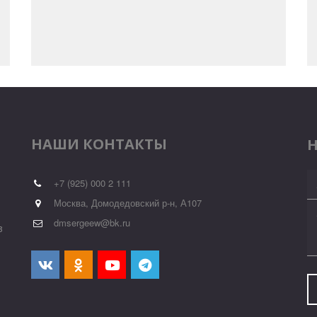
НАШИ КОНТАКТЫ
+7 (925) 000 2 111
Москва, Домодедовский р-н, А107
dmsergeew@bk.ru
 