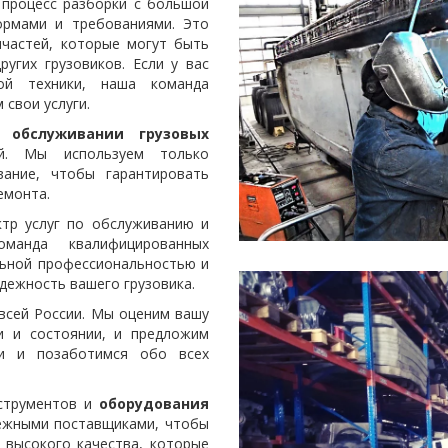
процесс разборки с большой
ормами и требованиями. Это
частей, которые могут быть
угих грузовиков. Если у вас
ой техники, наша команда
свои услуги.
 обслуживании грузовых
. Мы используем только
вание, чтобы гарантировать
емонта.
ктр услуг по обслуживанию и
манда квалифицированных
льной профессиональностью и
дежность вашего грузовика.
всей России. Мы оценим вашу
и и состоянии, и предложим
ми и позаботимся обо всех
нструментов и
оборудования
ежными поставщиками, чтобы
 высокого качества, которые