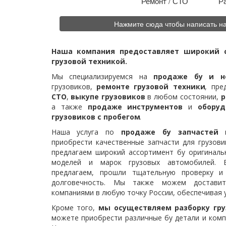
Ремонт / СТО
Ра
Нажмите сюда чтобы написать н
Наша компания предоставляет широкий сп
грузовой техникой.
Мы специализируемся на
продаже бу и н
грузовиков,
ремонте грузовой техники
, пре
СТО
,
выкупе грузовиков
в любом состоянии,
р
а также
продаже инструментов
и
обору
грузовиков с пробегом
.
Наша услуга по
продаже бу запчастей
п
приобрести качественные запчасти для грузов
предлагаем широкий ассортимент бу оригиналь
моделей и марок грузовых автомобилей. 
предлагаем, прошли тщательную проверку и
долговечность. Мы также можем доставит
компаниями в любую точку России, обеспечивая 
Кроме того,
мы осуществляем разборку гру
можете приобрести различные бу детали и комп